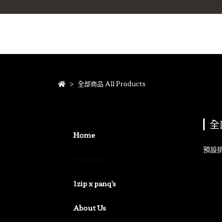
全部商品 All Products
全部
Home
預設
Products
1zip x panq's
About Us