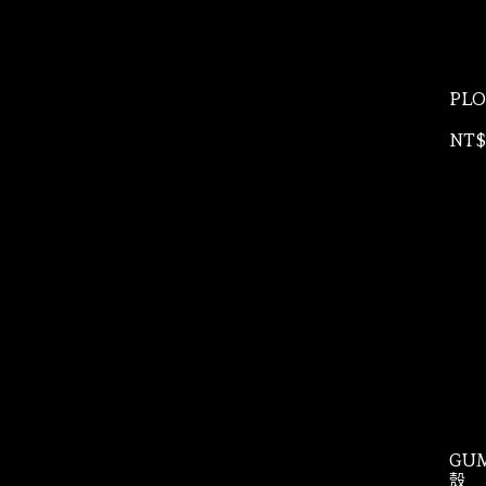
PLO
NT$
GUM
殼