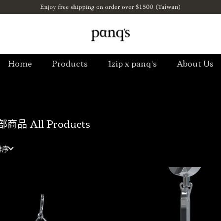
Home
Products
1zip x panq's
About Us
商品 All Products
排序