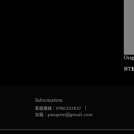
Orig
NT$
Information
客服專線：0981332837
信箱：panqstw@gmail.com