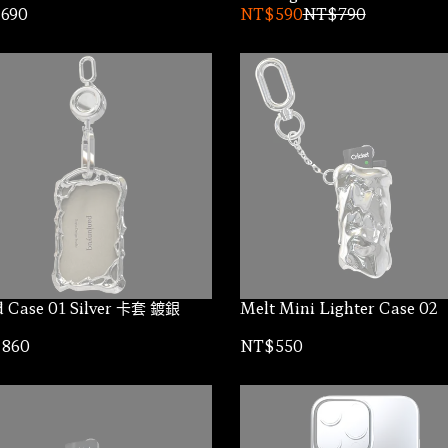
690
NT$590
NT$790
Card Case 01 Silver 卡套 鍍銀
Melt Mini Lighter Case 02
860
NT$550