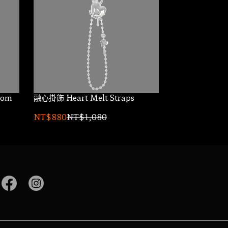
融心掛飾 Heart Melt Straps
NT$880
NT$1,080