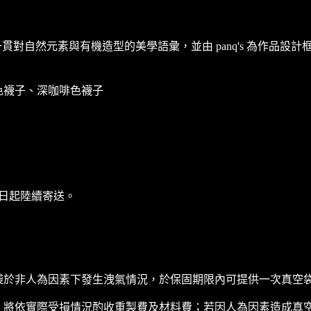
延續品牌一貫對自然元素與有機造型的美學語彙，並由 panq's 為
色襪子、深咖啡色襪子
 日起陸續寄送。
袋於非人為因素下發生洩氣情況，於保固期限內可提供一次真空
將依實際受損情況酌收重製費及材料費；若因人為因素造成真空袋