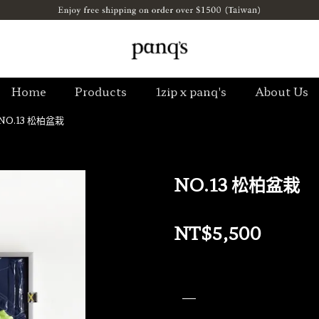
Home
Products
1zip x panq's
About Us
NO.13 松柏盆栽
NO.13 松柏盆栽
NT$5,500